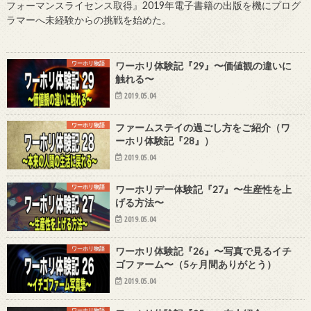
フォーマンスライセンス取得』2019年電子書籍の出版を機にプログ
ラマーへ未経験からの挑戦を始めた。
ワーホリ物語
ワーホリ体験記『29』〜価値観の違いに
触れる〜
2019.05.04
ワーホリ物語
ファームステイの過ごし方をご紹介（ワ
ーホリ体験記『28』）
2019.05.04
ワーホリ物語
ワーホリデー体験記『27』〜生産性を上
げる方法〜
2019.05.04
ワーホリ物語
ワーホリ体験記『26』〜写真で見るイチ
ゴファーム〜（5ヶ月間ありがとう）
2019.05.04
ワーホリ物語