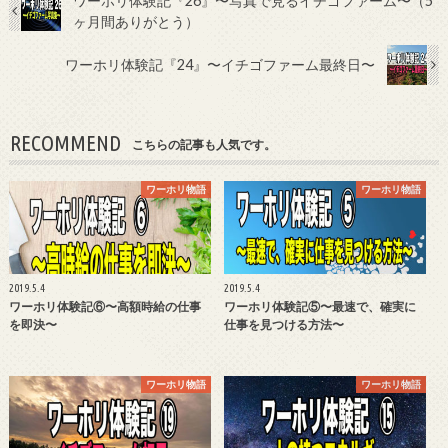
ワーホリ体験記『26』〜写真で見るイチゴファーム〜（5
ヶ月間ありがとう）
ワーホリ体験記『24』〜イチゴファーム最終日〜
RECOMMEND
こちらの記事も人気です。
ワーホリ物語
ワーホリ物語
2019.5.4
2019.5.4
ワーホリ体験記⑥〜高額時給の仕事
ワーホリ体験記⑤〜最速で、確実に
を即決〜
仕事を見つける方法〜
ワーホリ物語
ワーホリ物語