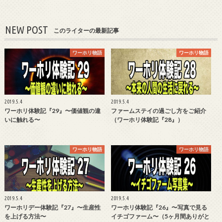
NEW POST
このライターの最新記事
ワーホリ物語
ワーホリ物語
2019.5.4
2019.5.4
ワーホリ体験記『29』〜価値観の違
ファームステイの過ごし方をご紹介
いに触れる〜
（ワーホリ体験記『28』）
ワーホリ物語
ワーホリ物語
2019.5.4
2019.5.4
ワーホリデー体験記『27』〜生産性
ワーホリ体験記『26』〜写真で見る
を上げる方法〜
イチゴファーム〜（5ヶ月間ありがと