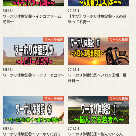
2019.5.4
2019.5.4
ワーホリ体験記⑲〜イチゴファーム
【学び】ワーホリ体験記⑮〜人の頑
初日〜
張ってる姿〜
ワーホリ物語
ワーホリ物語
2019.5.4
2019.5.4
ワーホリ体験記⑳〜トロリーとは!?〜
ワーホリ体験記⑪〜メロン工場、最
終日〜
ワーホリ物語
ワーホリ物語
2019.5.4
2019.5.4
ワーホリ体験記②〜ワーホリに行く
ワーホリ体験記①〜悩んでいる人