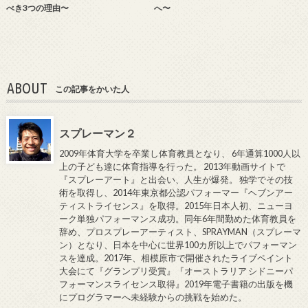
べき3つの理由〜
へ〜
ABOUT
この記事をかいた人
スプレーマン２
2009年体育大学を卒業し体育教員となり、 6年通算1000人以
上の子ども達に体育指導を行った。 2013年動画サイトで
『スプレーアート』と出会い、人生が爆発。 独学でその技
術を取得し、2014年東京都公認パフォーマー『ヘブンアー
ティストライセンス』を取得。2015年日本人初、ニューヨ
ーク単独パフォーマンス成功。同年6年間勤めた体育教員を
辞め、プロスプレーアーティスト、SPRAYMAN（スプレーマ
ン）となり、日本を中心に世界100カ所以上でパフォーマン
スを達成。2017年、相模原市で開催されたライブペイント
大会にて『グランプリ受賞』『オーストラリア シドニーパ
フォーマンスライセンス取得』2019年電子書籍の出版を機
にプログラマーへ未経験からの挑戦を始めた。